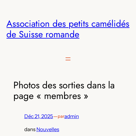
Aller
au
Association des petits camélidés
contenu
de Suisse romande
Photos des sorties dans la
page « membres »
Déc 21, 2025
—
admin
par
dans
Nouvelles